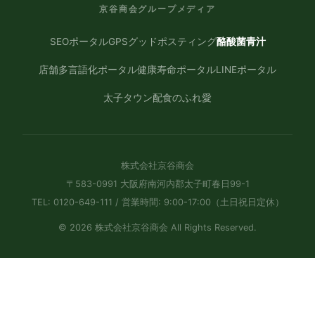
京谷商会グループメディア
SEOポータル
GPSグッドポスティング
酪酸菌青汁
店舗多言語化ポータル
健康寿命ポータル
LINEポータル
太子タウン
配食のふれ愛
株式会社京谷商会
〒583-0991 大阪府南河内郡太子町春日99-1
TEL: 0120-649-111 / 営業時間: 9:00-17:00（土日祝日定休）
© 2026 株式会社京谷商会 All Rights Reserved.