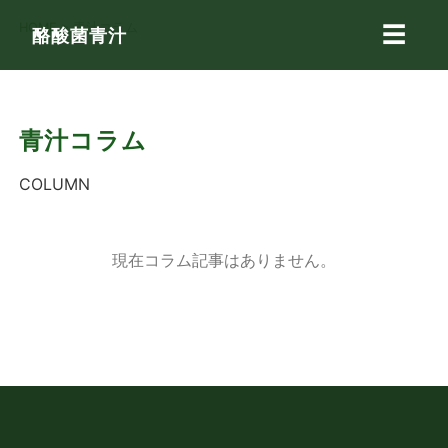
HOME
>
青汁コラム
☰
酪酸菌青汁
青汁コラム
COLUMN
現在コラム記事はありません。