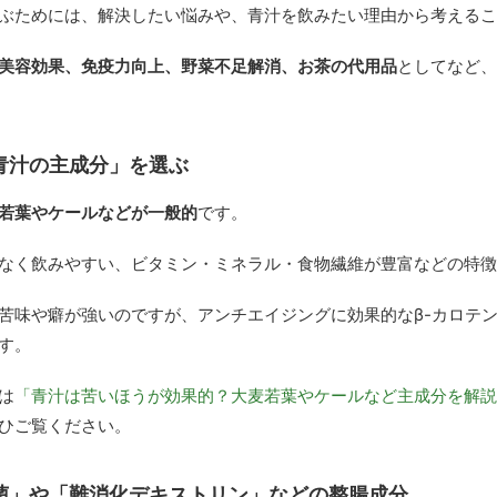
ぶためには、解決したい悩みや、青汁を飲みたい理由から考えるこ
美容効果、免疫力向上、野菜不足解消、お茶の代用品
としてなど、
青汁の主成分」を選ぶ
若葉やケールなどが一般的
です。
なく飲みやすい、ビタミン・ミネラル・食物繊維が豊富などの特徴
苦味や癖が強いのですが、アンチエイジングに効果的なβ-カロテ
す。
は
「青汁は苦いほうが効果的？大麦若葉やケールなど主成分を解説
ひご覧ください。
菌」や「難消化デキストリン」などの整腸成分