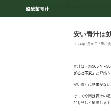
HOME
>
青汁コラム
> 安い青汁は効果なし!?自分に合っ
酪酸菌青汁
安い青汁は効
2024年2月19日 / 重松
青汁は一箱500円〜5
ぎると不安」
と戸惑う
安い青汁は効果がない
そこで今回は青汁の購
どを詳しく解説します